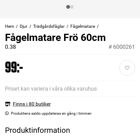
Hem
Djur
Trädgårdsfåglar
Fågelmatare
Fågelmatare Frö 60cm
0.38
#
6000261
99:-
Priset kan variera i våra olika varuhus
Finns i 80 butiker
Produktens saldo uppdateras en gång i timmen
Produktinformation