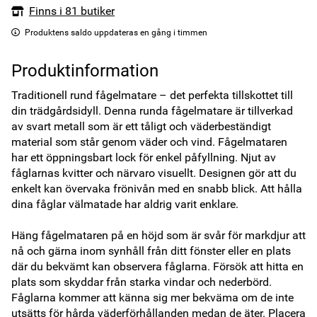
Finns i 81 butiker
Produktens saldo uppdateras en gång i timmen
Produktinformation
Traditionell rund fågelmatare – det perfekta tillskottet till 
din trädgårdsidyll. Denna runda fågelmatare är tillverkad 
av svart metall som är ett tåligt och väderbeständigt 
material som står genom väder och vind. Fågelmataren 
har ett öppningsbart lock för enkel påfyllning. Njut av 
fåglarnas kvitter och närvaro visuellt. Designen gör att du 
enkelt kan övervaka frönivån med en snabb blick. Att hålla 
dina fåglar välmatade har aldrig varit enklare. 

Häng fågelmataren på en höjd som är svår för markdjur att 
nå och gärna inom synhåll från ditt fönster eller en plats 
där du bekvämt kan observera fåglarna. Försök att hitta en 
plats som skyddar från starka vindar och nederbörd. 
Fåglarna kommer att känna sig mer bekväma om de inte 
utsätts för hårda väderförhållanden medan de äter. Placera 