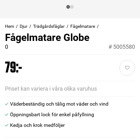
Hem
Djur
Trädgårdsfåglar
Fågelmatare
Fågelmatare Globe
0
#
5005580
79:-
Priset kan variera i våra olika varuhus
Väderbeständig och tålig mot väder och vind
Öppningsbart lock för enkel påfyllning
Kedja och krok medföljer