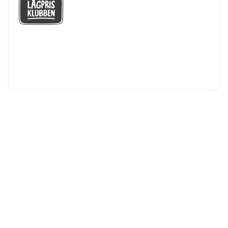
GÅ MED I LÅGPRISKLUBBEN
Du får en massa fantastiska klubbpriser
och 365 dagars öppet köp.
Bli medlem nu