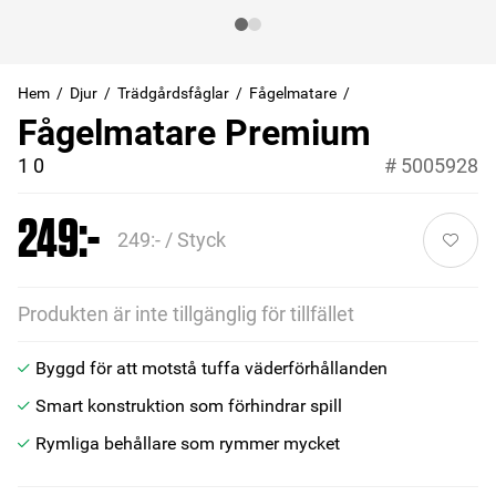
Hem
Djur
Trädgårdsfåglar
Fågelmatare
Fågelmatare Premium
1 0
#
5005928
249:-
249:- / Styck
Produkten är inte tillgänglig för tillfället
Byggd för att motstå tuffa väderförhållanden
Smart konstruktion som förhindrar spill
Rymliga behållare som rymmer mycket