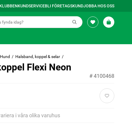
SKLUBBEN
KUNDSERVICE
BLI FÖRETAGSKUND
JOBBA HOS OSS
Hund
Halsband, koppel & selar
oppel Flexi Neon
#
4100468
variera i våra olika varuhus