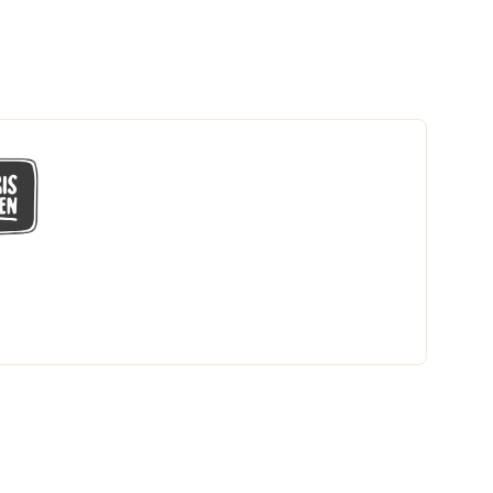
GÅ MED I LÅGPRISKLUBBEN
Du får en massa fantastiska klubbpriser
och 365 dagars öppet köp.