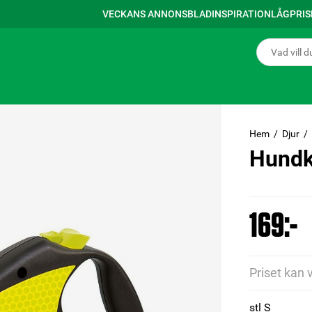
VECKANS ANNONSBLAD
INSPIRATION
LÅGPRI
Hem
Djur
Hundk
169:-
Priset kan 
stl S