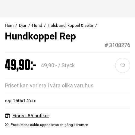
Hem
Djur
Hund
Halsband, koppel & selar
Hundkoppel Rep
#
3108276
49,90:-
49,90:- / Styck
Priset kan variera i våra olika varuhus
rep 150x1.2cm
Finns i 85 butiker
Produktens saldo uppdateras en gång i timmen