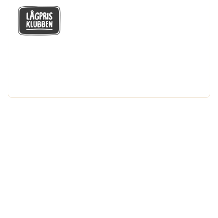
GÅ MED I LÅGPRISKLUBBEN
Du får en massa fantastiska klubbpriser
och 365 dagars öppet köp.
Bli medlem nu