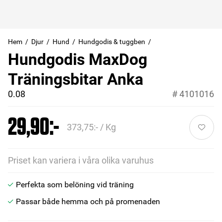
Hem
Djur
Hund
Hundgodis & tuggben
Hundgodis MaxDog
Träningsbitar Anka
0.08
#
4101016
29,90:-
373,75:- / Kg
Priset kan variera i våra olika varuhus
Perfekta som belöning vid träning
Passar både hemma och på promenaden