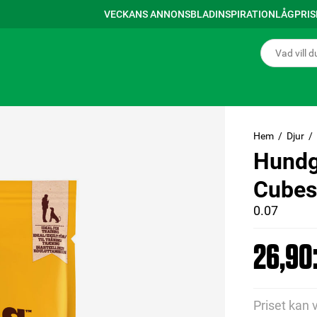
VECKANS ANNONSBLAD
INSPIRATION
LÅGPRI
Hem
Djur
Hundg
Cubes 
0.07
26,90:
Priset kan 