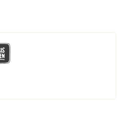
GÅ MED I LÅGPRISKLUBBEN
Du får en massa fantastiska klubbpriser
och 365 dagars öppet köp.