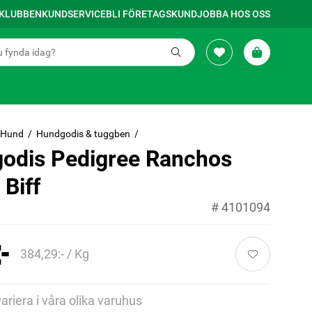
SKLUBBEN
KUNDSERVICE
BLI FÖRETAGSKUND
JOBBA HOS OSS
Hund
Hundgodis & tuggben
odis Pedigree Ranchos
Biff
#
4101094
-
384,29:- / Kg
variera i våra olika varuhus