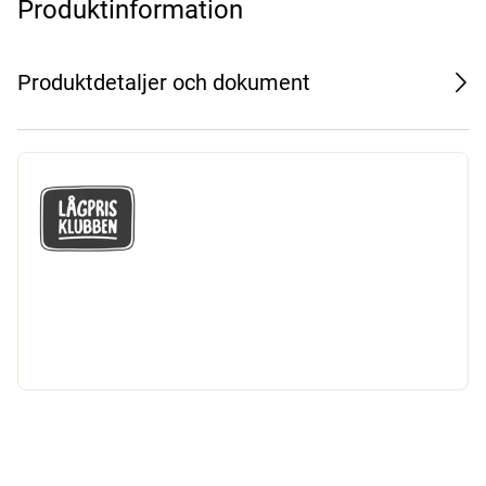
Produktinformation
Produktdetaljer och dokument
GÅ MED I LÅGPRISKLUBBEN
Du får en massa fantastiska klubbpriser
och 365 dagars öppet köp.