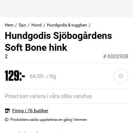
Hem
Djur
Hund
Hundgodis & tuggben
Hundgodis Sjöbogårdens
Soft Bone hink
2
#
6002938
129:-
64,50:- / Kg
Priset kan variera i våra olika varuhus
Finns i 76 butiker
Produktens saldo uppdateras en gång i timmen