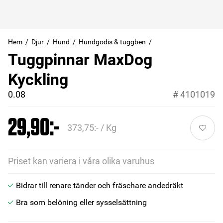
Hem
Djur
Hund
Hundgodis & tuggben
Tuggpinnar MaxDog
Kyckling
0.08
#
4101019
29,90:-
373,75:- / Kg
Priset kan variera i våra olika varuhus
Bidrar till renare tänder och fräschare andedräkt
Bra som belöning eller sysselsättning