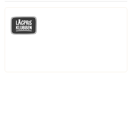
GÅ MED I LÅGPRISKLUBBEN
Du får en massa fantastiska klubbpriser
och 365 dagars öppet köp.
Bli medlem nu