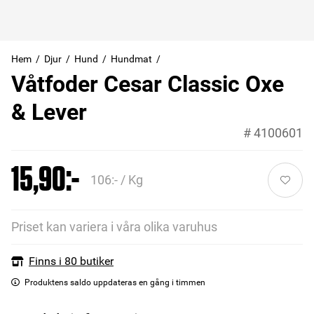
Hem
Djur
Hund
Hundmat
Våtfoder Cesar Classic Oxe
& Lever
#
4100601
15,90:-
106:- / Kg
Priset kan variera i våra olika varuhus
Finns i 80 butiker
Produktens saldo uppdateras en gång i timmen