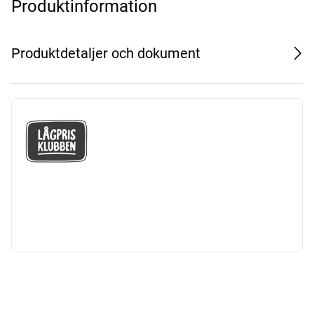
Produktinformation
Produktdetaljer och dokument
GÅ MED I LÅGPRISKLUBBEN
Du får en massa fantastiska klubbpriser
och 365 dagars öppet köp.