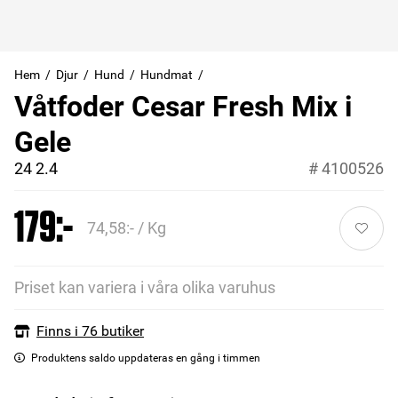
Hem
Djur
Hund
Hundmat
Våtfoder Cesar Fresh Mix i
Gele
24 2.4
#
4100526
179:-
74,58:- / Kg
Priset kan variera i våra olika varuhus
Finns i 76 butiker
Produktens saldo uppdateras en gång i timmen