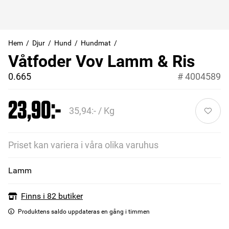
Hem
Djur
Hund
Hundmat
Våtfoder Vov Lamm & Ris
0.665
#
4004589
23,90:-
35,94:- / Kg
Priset kan variera i våra olika varuhus
Lamm
Finns i 82 butiker
Produktens saldo uppdateras en gång i timmen