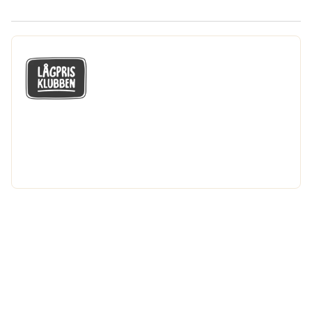
GÅ MED I LÅGPRISKLUBBEN
Du får en massa fantastiska klubbpriser
och 365 dagars öppet köp.
Bli medlem nu