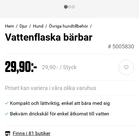
Hem
Djur
Hund
Övriga hundtillbehör
Vattenflaska bärbar
#
5005830
29,90:-
29,90:- / Styck
Priset kan variera i våra olika varuhus
Kompakt och lättviktig, enkel att bära med sig
Bekväm drickskål för enkel åtkomst till vatten
Finns i 81 butiker