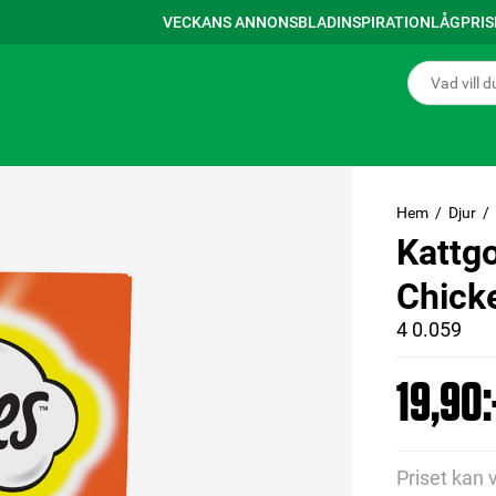
VECKANS ANNONSBLAD
INSPIRATION
LÅGPRI
Hem
Djur
Kattg
Chick
4 0.059
19,90:
Priset kan 