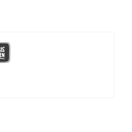
GÅ MED I LÅGPRISKLUBBEN
Du får en massa fantastiska klubbpriser
och 365 dagars öppet köp.