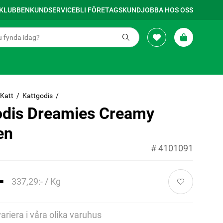
SKLUBBEN
KUNDSERVICE
BLI FÖRETAGSKUND
JOBBA HOS OSS
Katt
Kattgodis
odis Dreamies Creamy
en
#
4101091
-
337,29:- / Kg
variera i våra olika varuhus