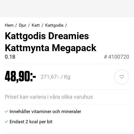
Hem
Djur
Katt
Kattgodis
Kattgodis Dreamies
Kattmynta Megapack
0.18
#
4100720
48,90:-
271,67:- / Kg
Priset kan variera i våra olika varuhus
Innehåller vitaminer och mineraler
Endast 2 kcal per bit