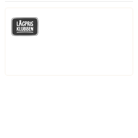
GÅ MED I LÅGPRISKLUBBEN
Du får en massa fantastiska klubbpriser
och 365 dagars öppet köp.
Bli medlem nu