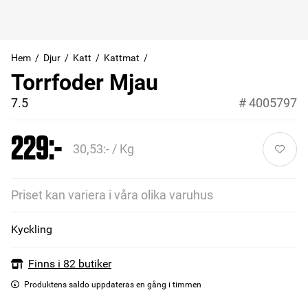
Hem
Djur
Katt
Kattmat
Torrfoder Mjau
7.5
#
4005797
229:-
30,53:- / Kg
Priset kan variera i våra olika varuhus
Kyckling
Finns i 82 butiker
Produktens saldo uppdateras en gång i timmen