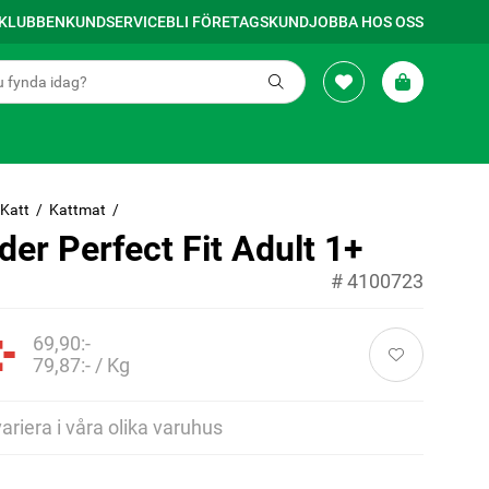
SKLUBBEN
KUNDSERVICE
BLI FÖRETAGSKUND
JOBBA HOS OSS
Katt
Kattmat
der Perfect Fit Adult 1+
#
4100723
-
69,90:-
79,87:- / Kg
variera i våra olika varuhus