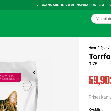
VECKANS ANNONSBLAD
INSPIRATION
LÅGPRI
Hem
Djur
Torrfo
0.75
59,90:
Priset kan 
Kyckling