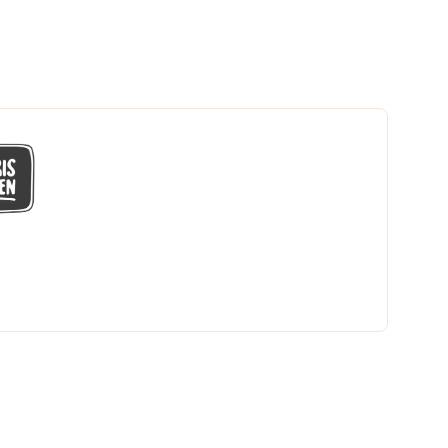
GÅ MED I LÅGPRISKLUBBEN
Du får en massa fantastiska klubbpriser
och 365 dagars öppet köp.