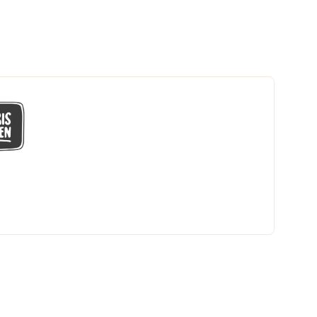
GÅ MED I LÅGPRISKLUBBEN
Du får en massa fantastiska klubbpriser
och 365 dagars öppet köp.