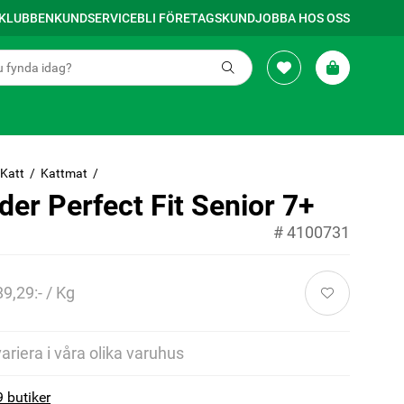
SKLUBBEN
KUNDSERVICE
BLI FÖRETAGSKUND
JOBBA HOS OSS
Katt
Kattmat
der Perfect Fit Senior 7+
#
4100731
89,29:- / Kg
variera i våra olika varuhus
9 butiker