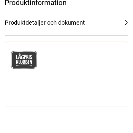
Produktinformation
Produktdetaljer och dokument
GÅ MED I LÅGPRISKLUBBEN
Du får en massa fantastiska klubbpriser
och 365 dagars öppet köp.