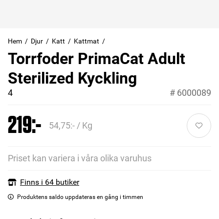
Hem
Djur
Katt
Kattmat
Torrfoder PrimaCat Adult
Sterilized Kyckling
4
#
6000089
219:-
54,75:- / Kg
Priset kan variera i våra olika varuhus
Finns i 64 butiker
Produktens saldo uppdateras en gång i timmen