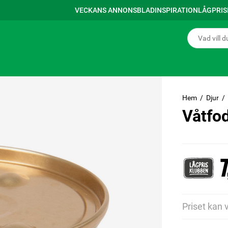
VECKANS ANNONSBLAD
INSPIRATION
LÅGPRI
Hem
Djur
Våtfo
7
Priset kan 