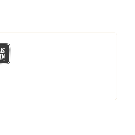
GÅ MED I LÅGPRISKLUBBEN
Du får en massa fantastiska klubbpriser
och 365 dagars öppet köp.