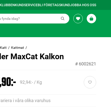
SKLUBBEN
KUNDSERVICE
BLI FÖRETAGSKUND
JOBBA HOS OSS
Katt
Kattmat
der MaxCat Kalkon
#
6002621
,90:-
92,94:- / Kg
variera i våra olika varuhus