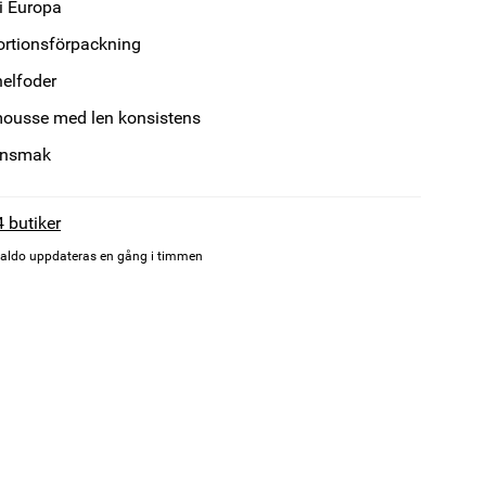
 i Europa
ortionsförpackning
helfoder
mousse med len konsistens
onsmak
4 butiker
aldo uppdateras en gång i timmen