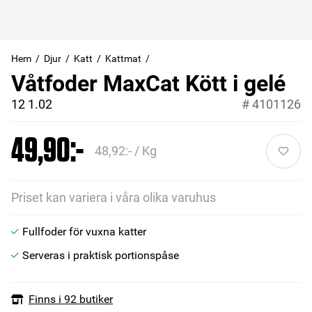
Hem
Djur
Katt
Kattmat
Våtfoder MaxCat Kött i gelé
12 1.02
#
4101126
49,90:-
48,92:- / Kg
Priset kan variera i våra olika varuhus
Fullfoder för vuxna katter
Serveras i praktisk portionspåse
Finns i 92 butiker