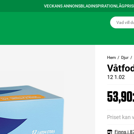
VECKANS ANNONSBLAD
INSPIRATION
LÅGPRI
Hem
Djur
Våtfod
12 1.02
53,90:
Priset kan 
Finns i 8