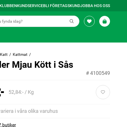
SKLUBBEN
KUNDSERVICE
BLI FÖRETAGSKUND
JOBBA HOS OSS
Katt
Kattmat
er Mjau Kött i Sås
#
4100549
-
52,84:- / Kg
variera i våra olika varuhus
7 butiker