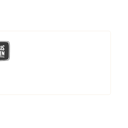
GÅ MED I LÅGPRISKLUBBEN
Du får en massa fantastiska klubbpriser
och 365 dagars öppet köp.