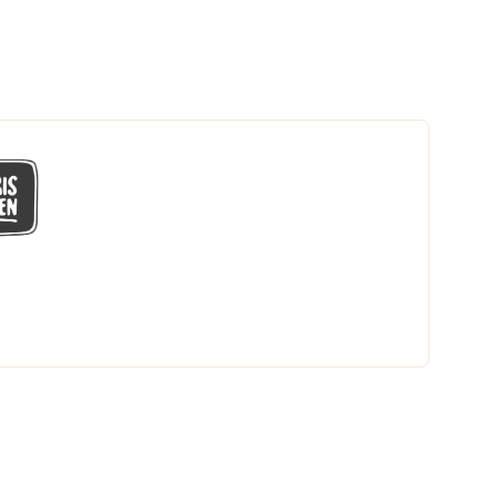
GÅ MED I LÅGPRISKLUBBEN
Du får en massa fantastiska klubbpriser
och 365 dagars öppet köp.