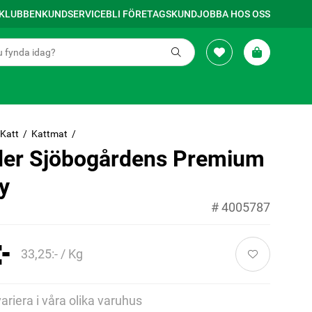
SKLUBBEN
KUNDSERVICE
BLI FÖRETAGSKUND
JOBBA HOS OSS
Katt
Kattmat
der Sjöbogårdens Premium
y
#
4005787
-
33,25:- / Kg
variera i våra olika varuhus