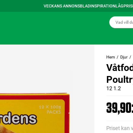
VECKANS ANNONSBLAD
INSPIRATION
LÅGPRI
Hem
Djur
Våtfo
Poultr
12 1.2
39,90:
Priset kan 