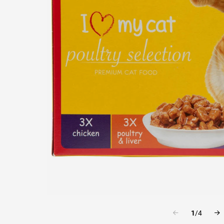
1
/
4