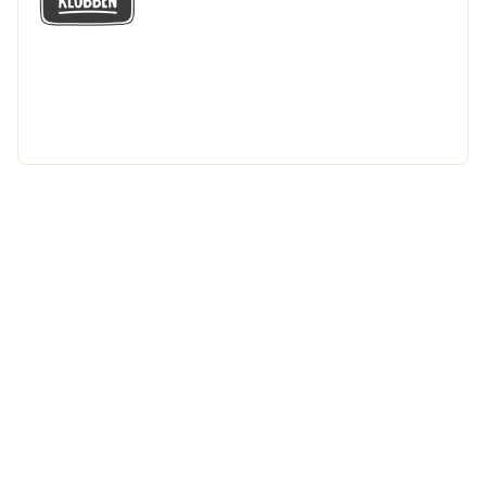
GÅ MED I LÅGPRISKLUBBEN
Du får en massa fantastiska klubbpriser
och 365 dagars öppet köp.
Bli medlem nu