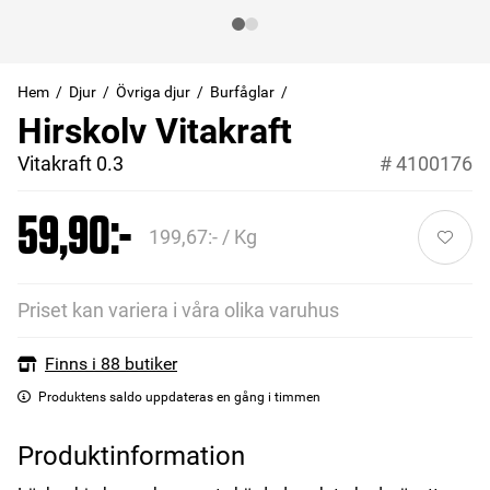
Hem
Djur
Övriga djur
Burfåglar
Hirskolv Vitakraft
Vitakraft 0.3
#
4100176
59,90:-
199,67:- / Kg
Priset kan variera i våra olika varuhus
Finns i 88 butiker
Produktens saldo uppdateras en gång i timmen
Produktinformation