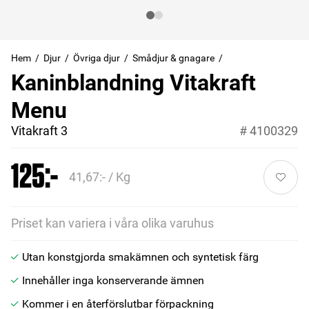
Hem
Djur
Övriga djur
Smådjur & gnagare
Kaninblandning Vitakraft
Menu
Vitakraft 3
#
4100329
125:-
41,67:- / Kg
Priset kan variera i våra olika varuhus
Utan konstgjorda smakämnen och syntetisk färg
Innehåller inga konserverande ämnen
Kommer i en återförslutbar förpackning