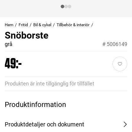
Hem
Fritid
Bil & cykel
Tillbehör & interiör
Snöborste
grå
#
5006149
49:-
Produkten är inte tillgänglig för tillfället
Produktinformation
Produktdetaljer och dokument