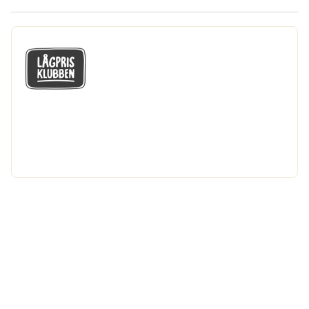
GÅ MED I LÅGPRISKLUBBEN
Du får en massa fantastiska klubbpriser
och 365 dagars öppet köp.
Bli medlem nu