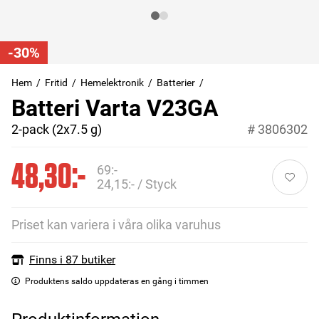
-30%
Hem
Fritid
Hemelektronik
Batterier
Batteri Varta V23GA
2-pack (2x7.5 g)
#
3806302
48,30:-
69:-
24,15:- / Styck
Priset kan variera i våra olika varuhus
Finns i 87 butiker
Produktens saldo uppdateras en gång i timmen