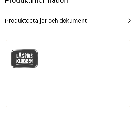
Produktinformation
Produktdetaljer och dokument
GÅ MED I LÅGPRISKLUBBEN
Du får en massa fantastiska klubbpriser
och 365 dagars öppet köp.