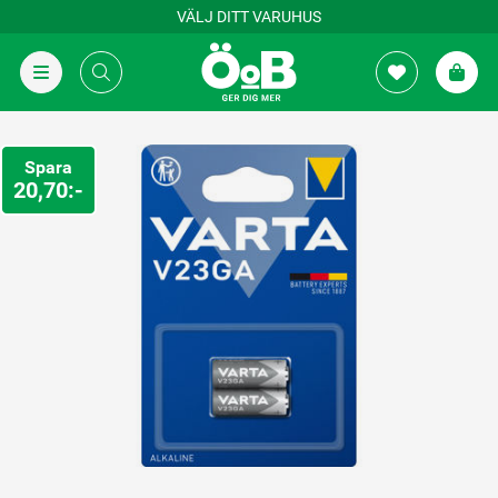
VÄLJ DITT VARUHUS
Spara
20,70:-