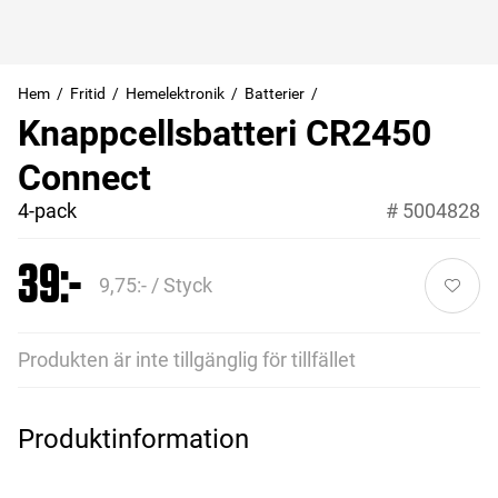
Hem
Fritid
Hemelektronik
Batterier
Knappcellsbatteri CR2450
Connect
4-pack
#
5004828
39:-
9,75:- / Styck
Produkten är inte tillgänglig för tillfället
Produktinformation