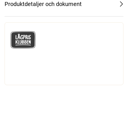
Produktdetaljer och dokument
GÅ MED I LÅGPRISKLUBBEN
Du får en massa fantastiska klubbpriser
och 365 dagars öppet köp.
Bli medlem nu