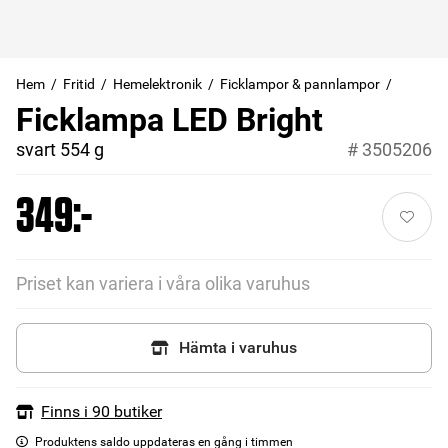
Hem
Fritid
Hemelektronik
Ficklampor & pannlampor
Ficklampa LED Bright
svart 554 g
#
3505206
349:-
Priset kan variera i våra olika varuhus
Hämta i varuhus
Finns i 90 butiker
Produktens saldo uppdateras en gång i timmen