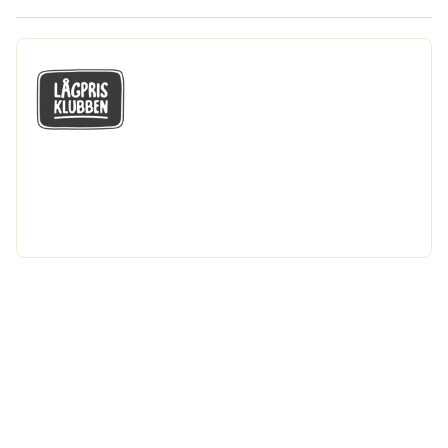
GÅ MED I LÅGPRISKLUBBEN
Du får en massa fantastiska klubbpriser
och 365 dagars öppet köp.
Bli medlem nu