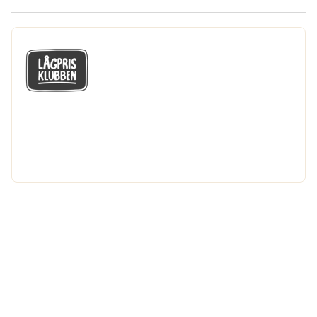
GÅ MED I LÅGPRISKLUBBEN
Du får en massa fantastiska klubbpriser
och 365 dagars öppet köp.
Bli medlem nu