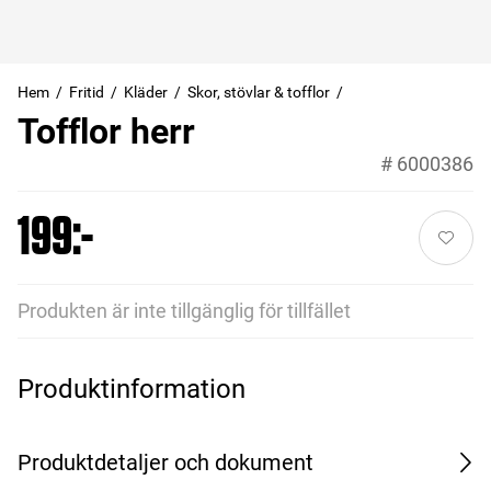
Hem
Fritid
Kläder
Skor, stövlar & tofflor
Tofflor herr
#
6000386
199:-
Produkten är inte tillgänglig för tillfället
Produktinformation
Produktdetaljer och dokument