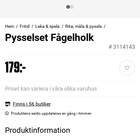
Hem
Fritid
Leka & spela
Rita, måla & pyssla
Pysselset Fågelholk
#
3114143
179:-
Priset kan variera i våra olika varuhus
Finns i 56 butiker
Produktens saldo uppdateras en gång i timmen
Produktinformation