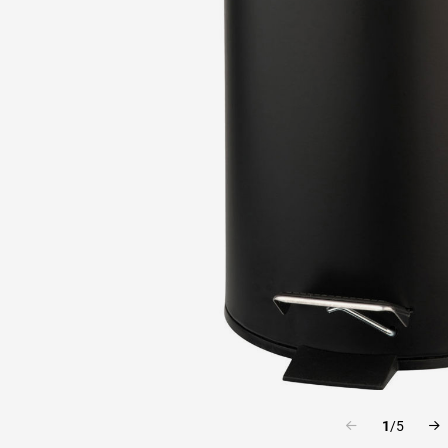
1
/
5