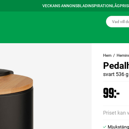
VECKANS ANNONSBLAD
INSPIRATION
LÅGPRI
Hem
Hemin
Pedal
svart 536 g
99:-
Priset kan 
Mjukstäng