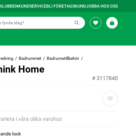
SKLUBBEN
KUNDSERVICE
BLI FÖRETAGSKUND
JOBBA HOS OSS
redning
Badrummet
Badrumstillbehör
hink Home
#
3117840
variera i våra olika varuhus
ande lock