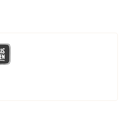
GÅ MED I LÅGPRISKLUBBEN
Du får en massa fantastiska klubbpriser
och 365 dagars öppet köp.