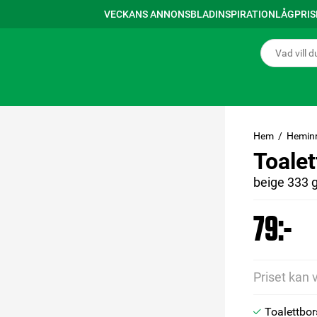
VECKANS ANNONSBLAD
INSPIRATION
LÅGPRI
Hem
Hemin
Toale
beige 333 
79:-
Priset kan 
Toalettbor