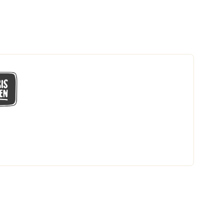
GÅ MED I LÅGPRISKLUBBEN
Du får en massa fantastiska klubbpriser
och 365 dagars öppet köp.