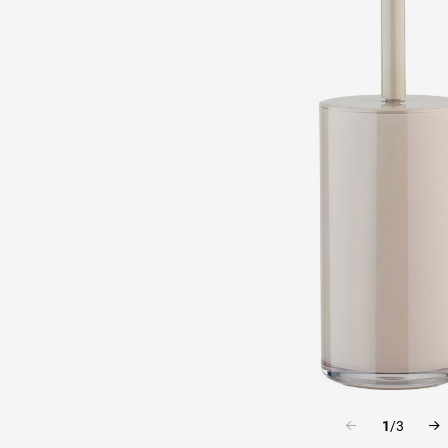
1
/
3