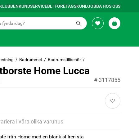
SKLUBBEN
KUNDSERVICE
BLI FÖRETAGSKUND
JOBBA HOS OSS
redning
Badrummet
Badrumstillbehör
ttborste Home Lucca
g
#
3117855
variera i våra olika varuhus
ste från Home med en blank stilren yta