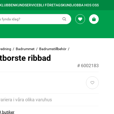
SKLUBBEN
KUNDSERVICE
BLI FÖRETAGSKUND
JOBBA HOS OSS
redning
Badrummet
Badrumstillbehör
tborste ribbad
#
6002183
variera i våra olika varuhus
9 butiker