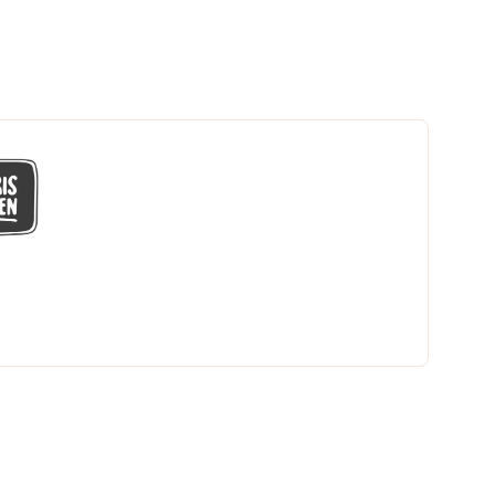
GÅ MED I LÅGPRISKLUBBEN
Du får en massa fantastiska klubbpriser
och 365 dagars öppet köp.