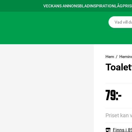
VECKANS ANNONSBLAD
INSPIRATION
LÅGPRI
Hem
Hemin
Toalet
79:-
Priset kan 
Finns i 8