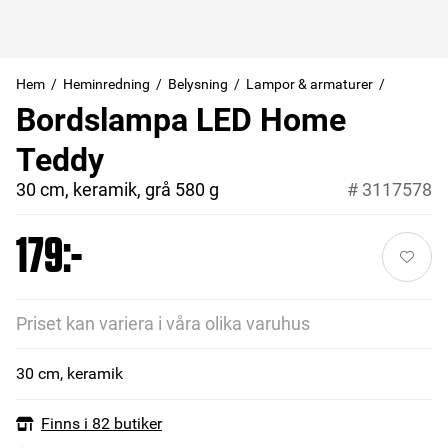
Hem
Heminredning
Belysning
Lampor & armaturer
Bordslampa LED Home
Teddy
30 cm, keramik, grå 580 g
#
3117578
179:-
Priset kan variera i våra olika varuhus
30 cm, keramik
Finns i 82 butiker