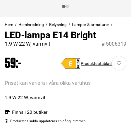
Hem
Heminredning
Belysning
Lampor & armaturer
LED-lampa E14 Bright
1.9 W-22 W, varmvit
#
5006319
59:-
Produktdatablad
Priset kan variera i våra olika varuhus
1.9 W-22 W, varmvit
Finns i 20 butiker
Produktens saldo uppdateras en gång i timmen