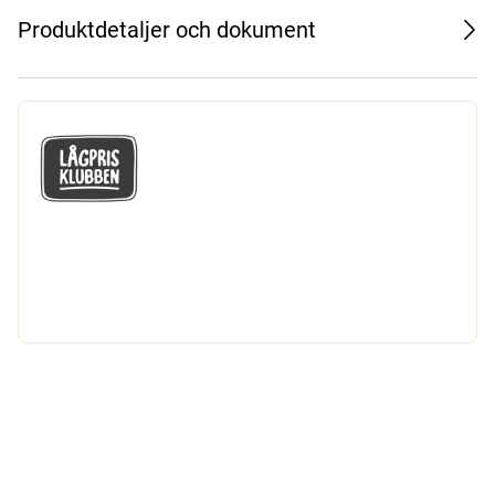
Produktdetaljer och dokument
GÅ MED I LÅGPRISKLUBBEN
Du får en massa fantastiska klubbpriser
och 365 dagars öppet köp.
Bli medlem nu