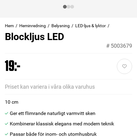
Hem
Heminredning
Belysning
LED-ljus & lyktor
Blockljus LED
#
5003679
19:-
Priset kan variera i våra olika varuhus
10 cm
Ger ett flimrande naturligt varmvitt sken
Kombinerar klassisk elegans med modern teknik
Passar både för inom- och utomhusbruk