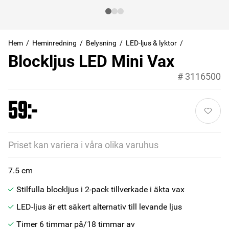
Hem
Heminredning
Belysning
LED-ljus & lyktor
Blockljus LED Mini Vax
#
3116500
59:-
Priset kan variera i våra olika varuhus
7.5 cm
Stilfulla blockljus i 2-pack tillverkade i äkta vax
LED-ljus är ett säkert alternativ till levande ljus
Timer 6 timmar på/18 timmar av