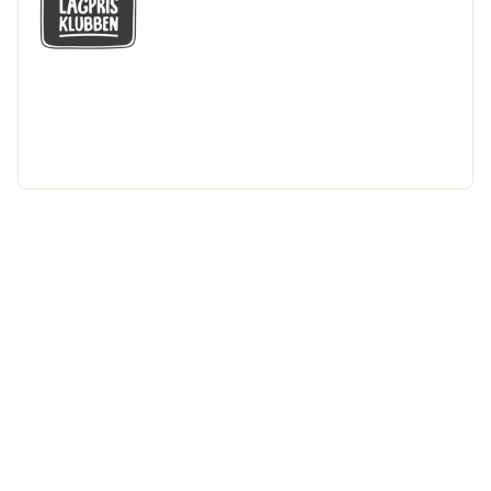
GÅ MED I LÅGPRISKLUBBEN
Du får en massa fantastiska klubbpriser
och 365 dagars öppet köp.
Bli medlem nu