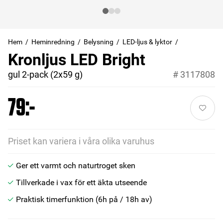
Hem
Heminredning
Belysning
LED-ljus & lyktor
Kronljus LED Bright
gul 2-pack (2x59 g)
#
3117808
79:-
Priset kan variera i våra olika varuhus
Ger ett varmt och naturtroget sken
Tillverkade i vax för ett äkta utseende
Praktisk timerfunktion (6h på / 18h av)