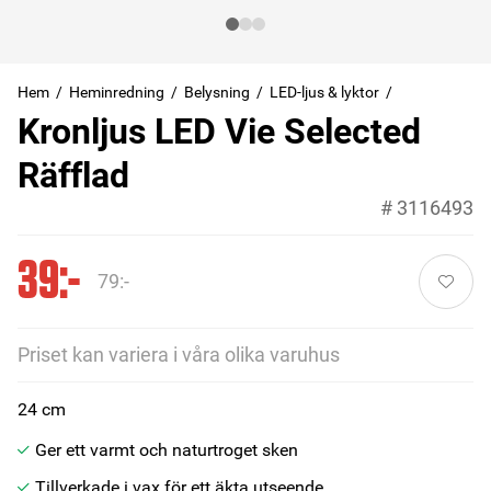
Hem
Heminredning
Belysning
LED-ljus & lyktor
Kronljus LED Vie Selected
Räfflad
#
3116493
39:-
79:-
Priset kan variera i våra olika varuhus
24 cm
Ger ett varmt och naturtroget sken
Tillverkade i vax för ett äkta utseende