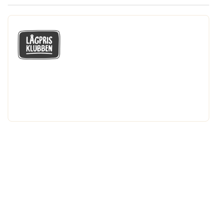
GÅ MED I LÅGPRISKLUBBEN
Du får en massa fantastiska klubbpriser
och 365 dagars öppet köp.
Bli medlem nu