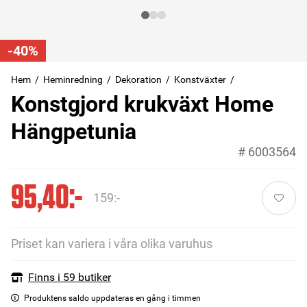
-40%
Hem
Heminredning
Dekoration
Konstväxter
Konstgjord krukväxt Home
Hängpetunia
#
6003564
95,40:-
159:-
Priset kan variera i våra olika varuhus
Finns i 59 butiker
Produktens saldo uppdateras en gång i timmen