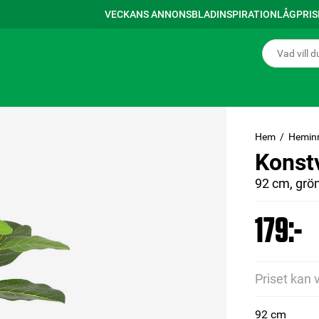
VECKANS ANNONSBLAD
INSPIRATION
LÅGPRI
Hem
Hemin
Konst
92 cm, grö
179:-
Priset kan 
92 cm