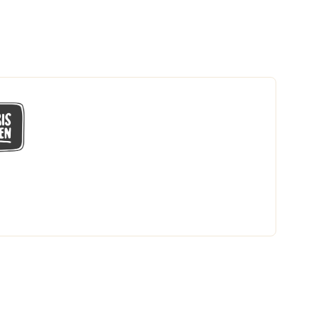
GÅ MED I LÅGPRISKLUBBEN
Du får en massa fantastiska klubbpriser
och 365 dagars öppet köp.