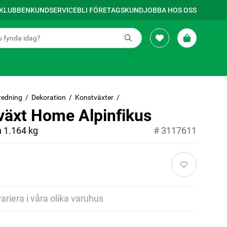
SKLUBBEN
KUNDSERVICE
BLI FÖRETAGSKUND
JOBBA HOS OSS
redning
Dekoration
Konstväxter
växt Home Alpinfikus
n 1.164 kg
#
3117611
variera i våra olika varuhus