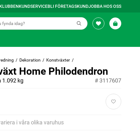
SKLUBBEN
KUNDSERVICE
BLI FÖRETAGSKUND
JOBBA HOS OSS
redning
Dekoration
Konstväxter
växt Home Philodendron
n 1.092 kg
#
3117607
variera i våra olika varuhus