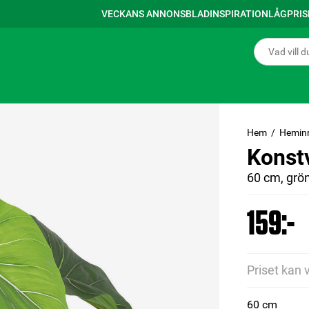
VECKANS ANNONSBLAD
INSPIRATION
LÅGPRI
Hem
Hemin
Konst
60 cm, grö
159:-
Priset kan 
60 cm