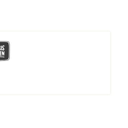
GÅ MED I LÅGPRISKLUBBEN
Du får en massa fantastiska klubbpriser
och 365 dagars öppet köp.