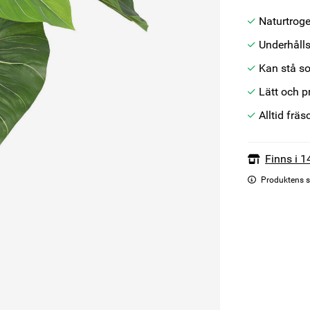
Naturtrog
Underhålls
Kan stå so
Lätt och p
Alltid fräs
Finns i 1
Produktens s