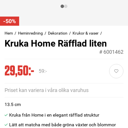
-50%
Hem
Heminredning
Dekoration
Krukor & vaser
Kruka Home Räfflad liten
#
6001462
29,50:-
59:-
Priset kan variera i våra olika varuhus
13.5 cm
Kruka från Home i en elegant räfflad struktur
Lätt att matcha med både gröna växter och blommor