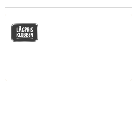
GÅ MED I LÅGPRISKLUBBEN
Du får en massa fantastiska klubbpriser
och 365 dagars öppet köp.
Bli medlem nu