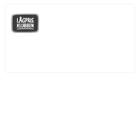
GÅ MED I LÅGPRISKLUBBEN
Du får en massa fantastiska klubbpriser
och 365 dagars öppet köp.
Bli medlem nu