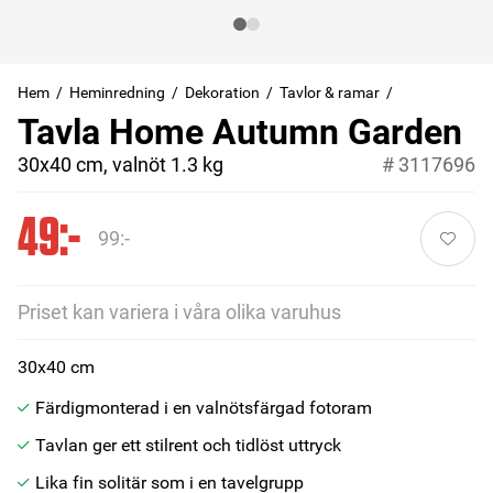
Hem
Heminredning
Dekoration
Tavlor & ramar
Tavla Home Autumn Garden
30x40 cm, valnöt 1.3 kg
#
3117696
49:-
99:-
Priset kan variera i våra olika varuhus
30x40 cm
Färdigmonterad i en valnötsfärgad fotoram
Tavlan ger ett stilrent och tidlöst uttryck
Lika fin solitär som i en tavelgrupp