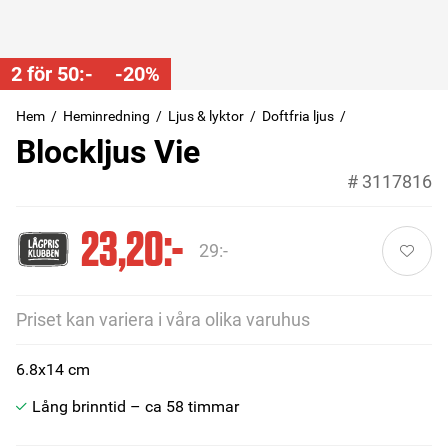
2 för 50:-
-20%
Hem
Heminredning
Ljus & lyktor
Doftfria ljus
Blockljus Vie
#
3117816
23,20:-
29:-
Priset kan variera i våra olika varuhus
6.8x14 cm
Lång brinntid – ca 58 timmar