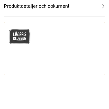
Produktdetaljer och dokument
GÅ MED I LÅGPRISKLUBBEN
Du får en massa fantastiska klubbpriser
och 365 dagars öppet köp.
Bli medlem nu