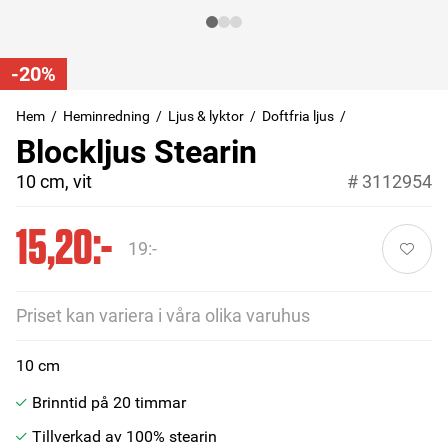
-20%
Hem
Heminredning
Ljus & lyktor
Doftfria ljus
Blockljus Stearin
10 cm, vit
#
3112954
15,20:-
19:-
Priset kan variera i våra olika varuhus
10 cm
Brinntid på 20 timmar
Tillverkad av 100% stearin