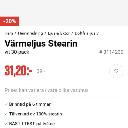
-20%
Hem
Heminredning
Ljus & lyktor
Doftfria ljus
Värmeljus Stearin
vit 30-pack
#
3114230
31,20:-
39:-
Priset kan variera i våra olika varuhus
Brinntid på 6 timmar
Tillverkad av 100% stearin
BÄST I TEST på tv4.se