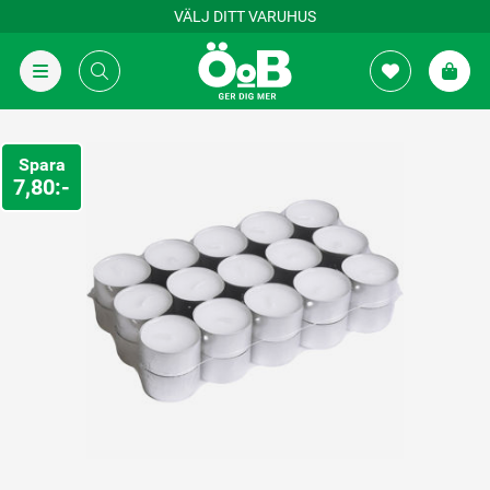
VÄLJ DITT VARUHUS
Spara
7,80:-