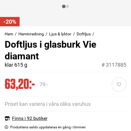
-20%
Hem
Heminredning
Ljus & lyktor
Doftljus
Doftljus i glasburk Vie
diamant
klar 615 g
#
3117885
63,20:-
79:-
Priset kan variera i våra olika varuhus
Finns i 92 butiker
Produktens saldo uppdateras en gång i timmen